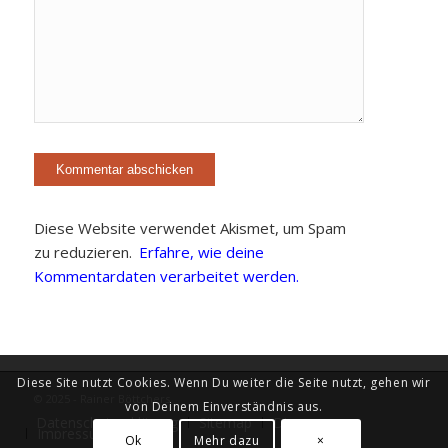
Diese Website verwendet Akismet, um Spam
zu reduzieren.
Erfahre, wie deine
Kommentardaten verarbeitet werden.
Diese Site nutzt Cookies. Wenn Du weiter die Seite nutzt, gehen wir
© 2025 - Rainer Böttchers
von Deinem Einverständnis aus.
Datenschutzerklärung
Sitemap
Diary
Impressum
Ok
Mehr dazu
×