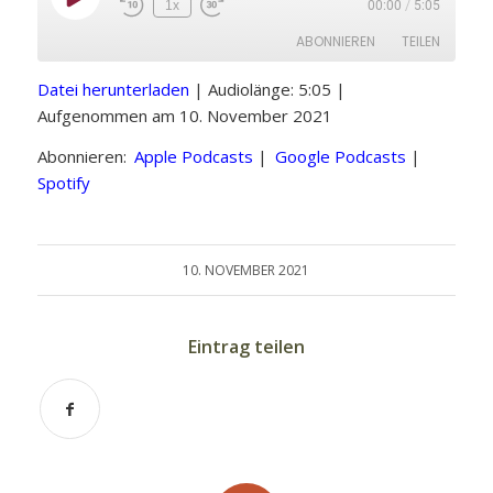
Play
1x
00:00
/
5:05
Episode
ABONNIEREN
TEILEN
Datei herunterladen
|
Audiolänge: 5:05
|
TEILEN
Apple Podcasts
Google Podcasts
Aufgenommen am 10. November 2021
Spotify
LINK
Abonnieren:
Apple Podcasts
|
Google Podcasts
|
RSS FEED
Spotify
EMBED
10. NOVEMBER 2021
Eintrag teilen