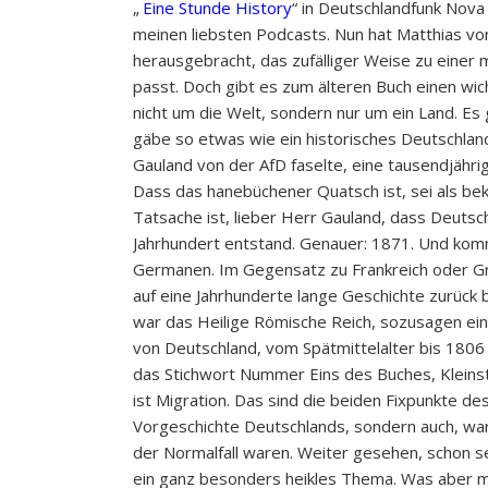
„
Eine Stunde History
“ in Deutschlandfunk Nova
meinen liebsten Podcasts. Nun hat Matthias von
herausgebracht, das zufälliger Weise zu einer
passt. Doch gibt es zum älteren Buch einen wic
nicht um die Welt, sondern nur um ein Land. Es
gäbe so etwas wie ein historisches Deutschlan
Gauland von der AfD faselte, eine tausendjähri
Dass das hanebüchener Quatsch ist, sei als be
Tatsache ist, lieber Herr Gauland, dass Deutsch
Jahrhundert entstand. Genauer: 1871. Und ko
Germanen. Im Gegensatz zu Frankreich oder Gro
auf eine Jahrhunderte lange Geschichte zurück 
war das Heilige Römische Reich, sozusagen eine
von Deutschland, vom Spätmittelalter bis 1806
das Stichwort Nummer Eins des Buches, Kleins
ist Migration. Das sind die beiden Fixpunkte des
Vorgeschichte Deutschlands, sondern auch, 
der Normalfall waren. Weiter gesehen, schon se
ein ganz besonders heikles Thema. Was aber 