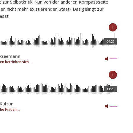
t zur Selbstkritik. Nun von der anderen Kompassseite
nen nicht mehr existierenden Staat? Das gelingt zur
ässt.
ℹ
04:29
r/Seemann
n betrinken sich ...
ℹ
11:28
Kultur
he Frauen ...