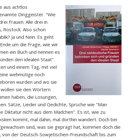
e aus achtlos
nannte Dinggeister. "Wie
ei Frauen. Alle drei in
 Rostock. Also schon
lik? Ja und Nein. Es geht
Ende um die Frage, wie wir
ammen ein Buch und nennen es
ünden den idealen Staat".
ten und einem Tag, mit viel
 keine wehmütige noch
 geboren wurden und wo sie
 wollen sie den Wörtern
mmen haben, die Losungen,
en. Sätze, Lieder und Gedichte, Sprüche wie "Man
 Diktatur nicht aus dem Mädchen". Es ist, wie zu
cksken kommt, mal dahin, mal dorthin wandert. Doch bei
 aufgewachsen sind, was sie geprägt hat, kommen doch die
he, von der Deutsch-Sowjetischen-Freundschaft bis zum