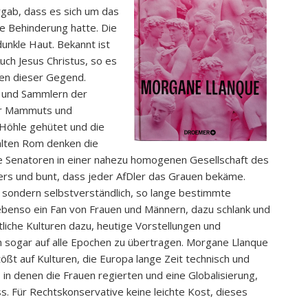
gab, dass es sich um das
e Behinderung hatte. Die
dunkle Haut. Bekannt ist
Auch Jesus Christus, so es
hen dieser Gegend.
n und Sammlern der
er Mammuts und
 Höhle gehütet und die
 alten Rom denken die
e Senatoren in einer nahezu homogenen Gesellschaft des
vers und bunt, dass jeder AfDler das Grauen bekäme.
sondern selbstverständlich, so lange bestimmte
 ebenso ein Fan von Frauen und Männern, dazu schlank und
liche Kulturen dazu, heutige Vorstellungen und
n sogar auf alle Epochen zu übertragen. Morgane Llanque
ößt auf Kulturen, die Europa lange Zeit technisch und
 in denen die Frauen regierten und eine Globalisierung,
s. Für Rechtskonservative keine leichte Kost, dieses