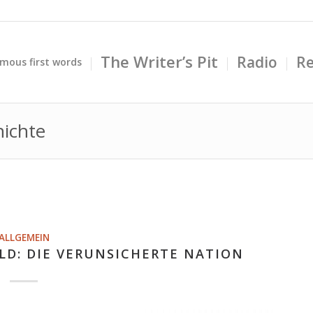
The Writer’s Pit
Radio
Re
mous first words
hichte
ALLGEMEIN
LD: DIE VERUNSICHERTE NATION