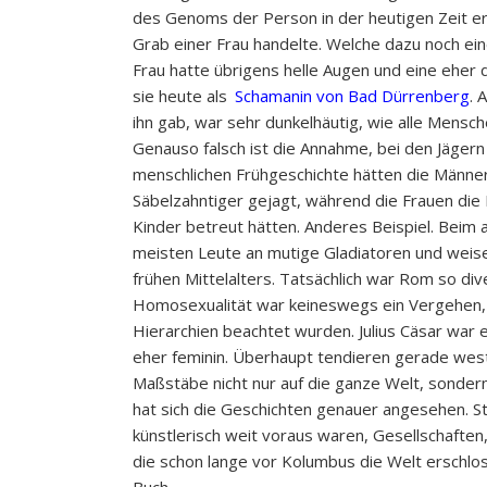
des Genoms der Person in der heutigen Zeit er
Grab einer Frau handelte. Welche dazu noch ein
Frau hatte übrigens helle Augen und eine eher 
sie heute als
Schamanin von Bad Dürrenberg
. 
ihn gab, war sehr dunkelhäutig, wie alle Mensc
Genauso falsch ist die Annahme, bei den Jäger
menschlichen Frühgeschichte hätten die Männ
Säbelzahntiger gejagt, während die Frauen die
Kinder betreut hätten. Anderes Beispiel. Beim
meisten Leute an mutige Gladiatoren und weis
frühen Mittelalters. Tatsächlich war Rom so di
Homosexualität war keineswegs ein Vergehen, 
Hierarchien beachtet wurden. Julius Cäsar war
eher feminin. Überhaupt tendieren gerade west
Maßstäbe nicht nur auf die ganze Welt, sonder
hat sich die Geschichten genauer angesehen. St
künstlerisch weit voraus waren, Gesellschaften,
die schon lange vor Kolumbus die Welt erschlos