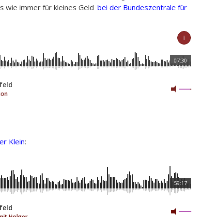
s wie immer für kleines Geld
bei der Bundeszentrale für
ℹ
07:30
feld
ion
er Klein
:
59:17
feld
mit Holger