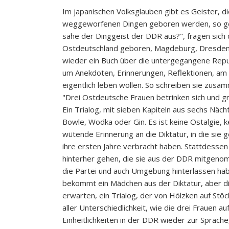
Im japanischen Volksglauben gibt es Geister, di
weggeworfenen Dingen geboren werden, so ge
sähe der Dinggeist der DDR aus?", fragen sich dr
Ostdeutschland geboren, Magdeburg, Dresden,
wieder ein Buch über die untergegangene Repub
um Anekdoten, Erinnerungen, Reflektionen, am 
eigentlich leben wollen. So schreiben sie zus
"Drei Ostdeutsche Frauen betrinken sich und gr
Ein Trialog, mit sieben Kapiteln aus sechs Näch
Bowle, Wodka oder Gin. Es ist keine Ostalgie,
wütende Erinnerung an die Diktatur, in die sie
ihre ersten Jahre verbracht haben. Stattdessen
hinterher gehen, die sie aus der DDR mitgeno
die Partei und auch Umgebung hinterlassen hab
bekommt ein Mädchen aus der Diktatur, aber die
erwarten, ein Trialog, der von Hölzken auf Stö
aller Unterschiedlichkeit, wie die drei Frauen
Einheitlichkeiten in der DDR wieder zur Sprac