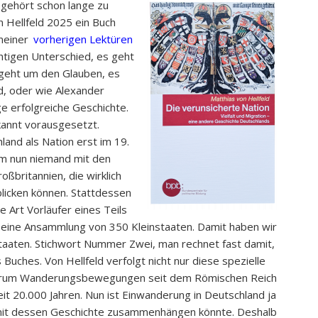
 gehört schon lange zu
 Hellfeld 2025 ein Buch
 meiner
vorherigen Lektüren
htigen Unterschied, es geht
 geht um den Glauben, es
d, oder wie Alexander
ge erfolgreiche Geschichte.
kannt vorausgesetzt.
land als Nation erst im 19.
mm nun niemand mit den
ßbritannien, die wirklich
blicken können. Stattdessen
 Art Vorläufer eines Teils
 eine Ansammlung von 350 Kleinstaaten. Damit haben wir
taaten. Stichwort Nummer Zwei, man rechnet fast damit,
 Buches. Von Hellfeld verfolgt nicht nur diese spezielle
warum Wanderungsbewegungen seit dem Römischen Reich
it 20.000 Jahren. Nun ist Einwanderung in Deutschland ja
mit dessen Geschichte zusammenhängen könnte. Deshalb