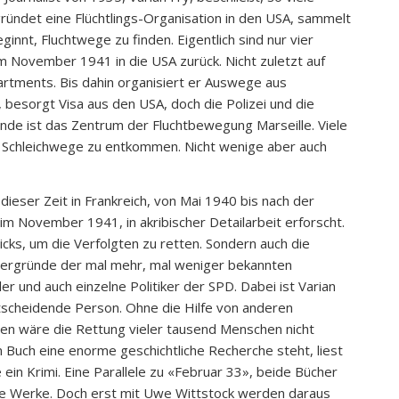
ründet eine Flüchtlings-Organisation in den USA, sammelt
ginnt, Fluchtwege zu finden. Eigentlich sind nur vier
m November 1941 in die USA zurück. Nicht zuletzt auf
rtments. Bis dahin organisiert er Auswege aus
, besorgt Visa aus den USA, doch die Polizei und die
e ist das Zentrum der Fluchtbewegung Marseille. Viele
d Schleichwege zu entkommen. Nicht wenige aber auch
ieser Zeit in Frankreich, von Mai 1940 bis nach der
m November 1941, in akribischer Detailarbeit erforscht.
ricks, um die Verfolgten zu retten. Sondern auch die
ntergründe der mal mehr, mal weniger bekannten
ller und auch einzelne Politiker der SPD. Dabei ist Varian
ntscheidende Person. Ohne die Hilfe von anderen
en wäre die Rettung vieler tausend Menschen nicht
Buch eine enorme geschichtliche Recherche steht, liest
 ein Krimi. Eine Parallele zu «Februar 33», beide Bücher
iche Werke. Doch erst mit Uwe Wittstock werden daraus