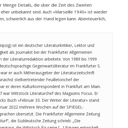
r Menge Details, die über die Zeit des Zweiten
s eher unbekannt sind. Auch «Marseille 1940» ist wieder
n, schwerlich aus der Hand legen kann. Abenteuerlich,
eipzig) ist ein deutscher Literaturkritiker, Lektor und
keit als Journalist bei der Frankfurter Allgemeinen
n der Literaturredaktion arbeitete. Von 1989 bis 1999
 deutschsprachige Gegenwartsliteratur im Frankfurter S.
 war er auch Mitherausgeber der Literaturzeitschrift
ächst stellvertretender Feuilletonchef der
war er deren Kulturkorrespondent in Frankfurt am Main.
 war Wittstock Literaturchef des Magazins Focus. Er
ocks Buch «Februar 33. Der Winter der Literatur» stand
ruar 2022 mehrere Wochen auf der SPIEGEL-
Sprachen übersetzt. Die Frankfurter Allgemeine Zeitung
urf“, die Süddeutsche Zeitung schrieb: „Die
igung, die Wittstock für seine […] Figuren entwickelt,