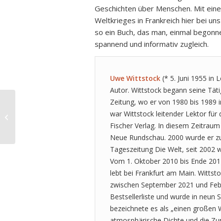
Geschichten über Menschen. Mit eine
Weltkrieges in Frankreich hier bei un
so ein Buch, das man, einmal begonne
spannend und informativ zugleich.
Uwe Wittstock
(* 5. Juni 1955 in L
Autor. Wittstock begann seine Tätig
Zeitung, wo er von 1980 bis 1989 i
Annette & Hauke Goos: Warum
war Wittstock leitender Lektor für
hängt daran dein Herz?
Fischer Verlag. In diesem Zeitraum
Neue Rundschau. 2000 wurde er zun
Tageszeitung Die Welt, seit 2002 
Vom 1. Oktober 2010 bis Ende 2017
lebt bei Frankfurt am Main. Wittst
zwischen September 2021 und Feb
Bestsellerliste und wurde in neun 
bezeichnete es als „einen großen W
atmosphärische Dichte und die Zune