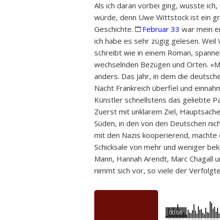
Als ich daran vorbei ging, wusste ich,
würde, denn Uwe Wittstock ist ein g
Geschichte.
Februar 33
war mein er
ich habe es sehr zügig gelesen. Weil 
schreibt wie in einem Roman, spannend
wechselnden Bezügen und Orten. «Mar
anders. Das Jahr, in dem die deutsch
Nacht Frankreich überfiel und einnah
Künstler schnellstens das geliebte P
Zuerst mit unklarem Ziel, Hauptsach
Süden, in den von den Deutschen nich
mit den Nazis kooperierend, machte e
Schicksale von mehr und weniger bek
Mann, Hannah Arendt, Marc Chagall u
nimmt sich vor, so viele der Verfolgt
00:00