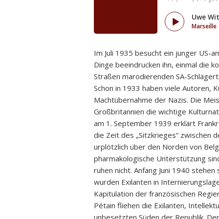
Uwe Wit
Marseille
Im Juli 1935 besucht ein junger US-a
Dinge beeindrucken ihn, einmal die k
Straßen marodierenden SA-Schlägert
Schon in 1933 haben viele Autoren, K
Machtübernahme der Nazis. Die Meist
Großbritannien die wichtige Kulturna
am 1. September 1939 erklärt Frankrei
die Zeit des „Sitzkrieges“ zwischen
urplötzlich über den Norden von Belgi
pharmakologische Unterstützung sind d
ruhen nicht. Anfang Juni 1940 stehen 
wurden Exilanten in Internierungslag
Kapitulation der französischen Regie
Pétain fliehen die Exilanten, Intellek
unbesetzten Süden der Republik. Der J