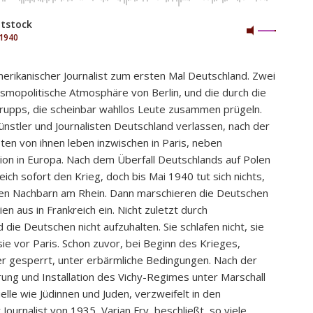
tstock
 1940
merikanischer Journalist zum ersten Mal Deutschland. Zwei
osmopolitische Atmosphäre von Berlin, und die durch die
rupps, die scheinbar wahllos Leute zusammen prügeln.
ünstler und Journalisten Deutschland verlassen, nach der
en von ihnen leben inzwischen in Paris, neben
tion in Europa. Nach dem Überfall Deutschlands auf Polen
ch sofort den Krieg, doch bis Mai 1940 tut sich nichts,
 den Nachbarn am Rhein. Dann marschieren die Deutschen
en aus in Frankreich ein. Nicht zuletzt durch
ie Deutschen nicht aufzuhalten. Sie schlafen nicht, sie
sie vor Paris. Schon zuvor, bei Beginn des Krieges,
er gesperrt, unter erbärmliche Bedingungen. Nach der
rung und Installation des Vichy-Regimes unter Marschall
tuelle wie Jüdinnen und Juden, verzweifelt in den
ournalist von 1935, Varian Fry, beschließt, so viele