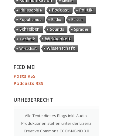
Kommunikation
Medien
Podcast
Politik
Philosophie
Populismus
Radio
Reisen
Schreiben
Sounds
Sprache
Wirklichkeit
Technik
Wissenschaft
Wirtschaft
FEED ME!
Posts RSS
Podcasts RSS
URHEBERRECHT
Alle Texte dieses Blogs inkl. Audio-
Produktionen stehen unter der Lizenz
Creative Commons CC BY-NC-ND 3.0