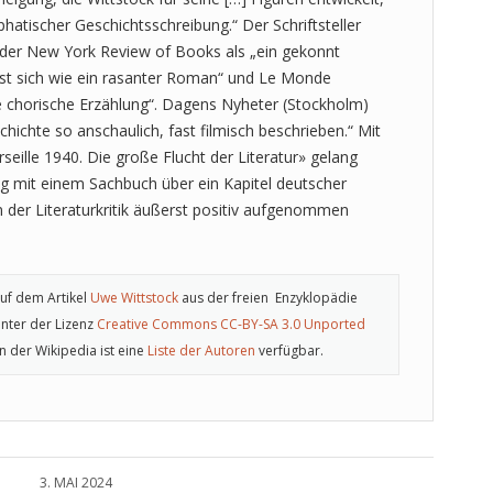
atischer Geschichtsschreibung.“ Der Schriftsteller
 der New York Review of Books als „ein gekonnt
liest sich wie ein rasanter Roman“ und Le Monde
e chorische Erzählung“. Dagens Nyheter (Stockholm)
chichte so anschaulich, fast filmisch beschrieben.“ Mit
ille 1940. Die große Flucht der Literatur» gelang
lg mit einem Sachbuch über ein Kapitel deutscher
on der Literaturkritik äußerst positiv aufgenommen
auf dem Artikel
Uwe Wittstock
aus der freien Enzyklopädie
nter der Lizenz
Creative Commons CC-BY-SA 3.0 Unported
 In der Wikipedia ist eine
Liste der Autoren
verfügbar.
3. MAI 2024