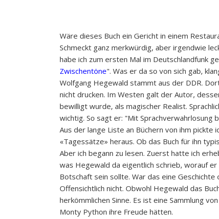
Wäre dieses Buch ein Gericht in einem Restaura
Schmeckt ganz merkwürdig, aber irgendwie le
habe ich zum ersten Mal im Deutschlandfunk ge
Zwischentöne
". Was er da so von sich gab, kla
Wolfgang Hegewald stammt aus der DDR. Dort
nicht drucken. Im Westen galt der Autor, dess
bewilligt wurde, als magischer Realist. Sprachli
wichtig. So sagt er: "Mit Sprachverwahrlosung 
Aus der lange Liste an Büchern von ihm pickte 
«Tagessätze» heraus. Ob das Buch für ihn typisc
Aber ich begann zu lesen. Zuerst hatte ich erhe
was Hegewald da eigentlich schrieb, worauf er 
Botschaft sein sollte. War das eine Geschichte
Offensichtlich nicht. Obwohl Hegewald das Buch
herkömmlichen Sinne. Es ist eine Sammlung von 
Monty Python ihre Freude hätten.