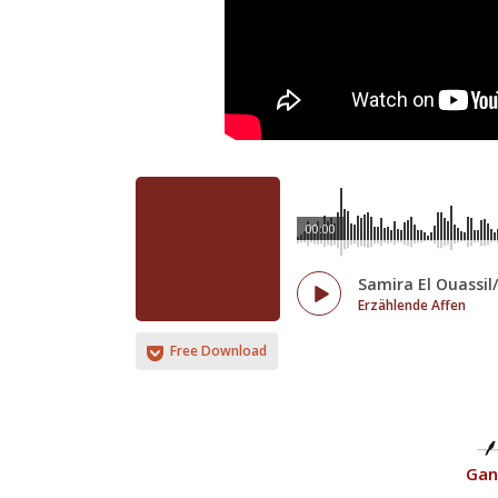
00:00
Samira El Ouassil
Erzählende Affen
Free Download
Ganz