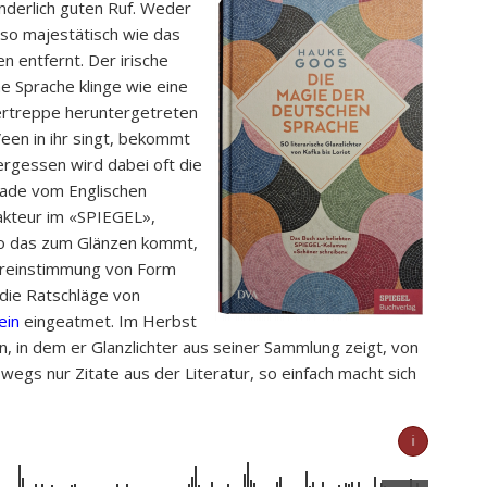
nderlich guten Ruf. Weder
 so majestätisch wie das
n entfernt. Der irische
e Sprache klinge wie eine
llertreppe heruntergetreten
een in ihr singt, bekommt
ergessen wird dabei oft die
erade vom Englischen
akteur im «SPIEGEL»,
 wo das zum Glänzen kommt,
bereinstimmung von Form
 die Ratschläge von
ein
eingeatmet. Im Herbst
, in dem er Glanzlichter aus seiner Sammlung zeigt, von
wegs nur Zitate aus der Literatur, so einfach macht sich
ℹ