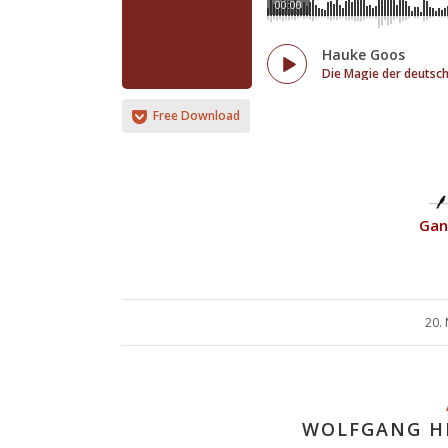
00:00
Hauke Goos
Die Magie der deutsc
Free Download
Gan
20.
WOLFGANG H