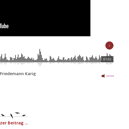
ℹ
07:05
/Friedemann Karig
er Beitrag ...