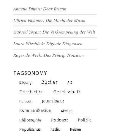
Annette Dittert: Dear Britain
Ullrich Fichtner: Die Macht der Musik
Gabriel Yoran: Die Verkrempelung der Welt
Laura Wiesböck: Digitale Diagnosen
Roger de Weck: Das Prinzip Trotzdem
TAGSONOMY
Bücher
FJS
Bildung
Gesellschaft
Geschichte
Journalismus
Hörbuch
Kommunikation
Medien
Podcast
Politik
Philosophie
Populismus
Radio
Reisen