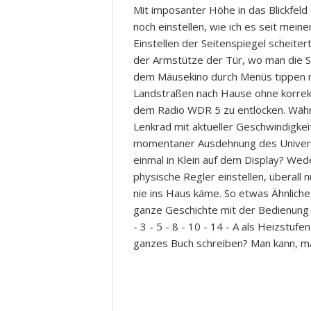
Mit imposanter Höhe in das Blickfeld 
noch einstellen, wie ich es seit me
Einstellen der Seitenspiegel scheitert
der Armstütze der Tür, wo man die Sp
dem Mäusekino durch Menüs tippen m
Landstraßen nach Hause ohne korrekt
dem Radio WDR 5 zu entlocken. Währ
Lenkrad mit aktueller Geschwindigkei
momentaner Ausdehnung des Univers
einmal in Klein auf dem Display? Wed
physische Regler einstellen, überall 
nie ins Haus käme. So etwas Ähnliche
ganze Geschichte mit der Bedienung 
- 3 - 5 - 8 - 10 - 14 - A als Heizstu
ganzes Buch schreiben? Man kann, ma
Gabriel Yoran