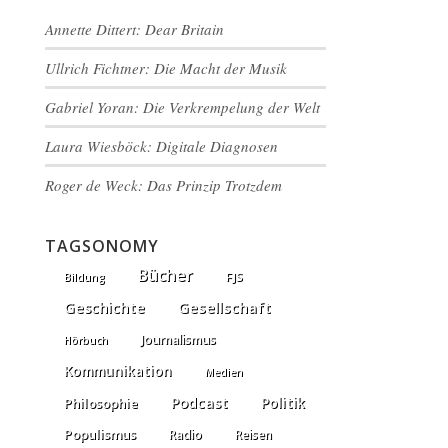
Annette Dittert: Dear Britain
Ullrich Fichtner: Die Macht der Musik
Gabriel Yoran: Die Verkrempelung der Welt
Laura Wiesböck: Digitale Diagnosen
Roger de Weck: Das Prinzip Trotzdem
TAGSONOMY
Bücher
FJS
Bildung
Gesellschaft
Geschichte
Journalismus
Hörbuch
Kommunikation
Medien
Podcast
Politik
Philosophie
Populismus
Radio
Reisen