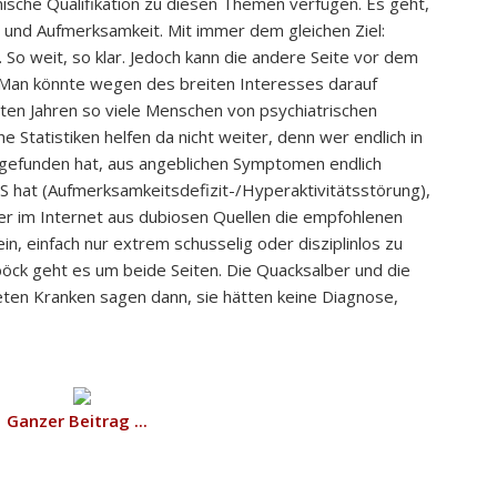
ische Qualifikation zu diesen Themen verfügen. Es geht,
ks und Aufmerksamkeit. Mit immer dem gleichen Ziel:
So weit, so klar. Jedoch kann die andere Seite vor dem
. Man könnte wegen des breiten Interesses darauf
tzten Jahren so viele Menschen von psychiatrischen
e Statistiken helfen da nicht weiter, denn wer endlich in
 gefunden hat, aus angeblichen Symptomen endlich
S hat (Aufmerksamkeitsdefizit-/Hyperaktivitätsstörung),
eber im Internet aus dubiosen Quellen die empfohlenen
n, einfach nur extrem schusselig oder disziplinlos zu
böck geht es um beide Seiten. Die Quacksalber und die
eten Kranken sagen dann, sie hätten keine Diagnose,
Ganzer Beitrag ...