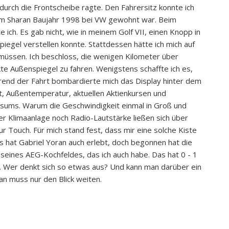
durch die Frontscheibe ragte. Den Fahrersitz konnte ich
inem Sharan Baujahr 1998 bei VW gewohnt war. Beim
e ich. Es gab nicht, wie in meinem Golf VII, einen Knopp in
iegel verstellen konnte. Stattdessen hätte ich mich auf
üssen. Ich beschloss, die wenigen Kilometer über
e Außenspiegel zu fahren. Wenigstens schaffte ich es,
end der Fahrt bombardierte mich das Display hinter dem
t, Außentemperatur, aktuellen Aktienkursen und
ums. Warum die Geschwindigkeit einmal in Groß und
er Klimaanlage noch Radio-Lautstärke ließen sich über
nur Touch. Für mich stand fest, dass mir eine solche Kiste
s hat Gabriel Yoran auch erlebt, doch begonnen hat die
seines AEG-Kochfeldes, das ich auch habe. Das hat 0 - 1
fen. Wer denkt sich so etwas aus? Und kann man darüber ein
n muss nur den Blick weiten.