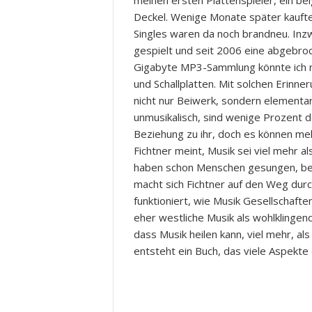
meinen ersten Plattenspieler, ein be
Deckel. Wenige Monate später kaufte
Singles waren da noch brandneu. Inzw
gespielt und seit 2006 eine abgebroc
Gigabyte MP3-Sammlung könnte ich ni
und Schallplatten. Mit solchen Erinneru
nicht nur Beiwerk, sondern elementare
unmusikalisch, sind wenige Prozent de
Beziehung zu ihr, doch es können meh
Fichtner meint, Musik sei viel mehr a
haben schon Menschen gesungen, bevo
macht sich Fichtner auf den Weg dur
funktioniert, wie Musik Gesellschaft
eher westliche Musik als wohlklingen
dass Musik heilen kann, viel mehr, al
entsteht ein Buch, das viele Aspekte
Ullrich Fichtner