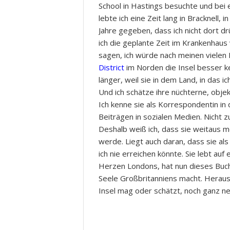
School in Hastings besuchte und bei 
lebte ich eine Zeit lang in Bracknell,
Jahre gegeben, dass ich nicht dort 
ich die geplante Zeit im Krankenhaus
sagen, ich würde nach meinen viele
District
im Norden die Insel besser ke
länger, weil sie in dem Land, in das i
Und ich schätze ihre nüchterne, objek
Ich kenne sie als Korrespondentin in
Beiträgen in sozialen Medien. Nicht z
Deshalb weiß ich, dass sie weitaus me
werde. Liegt auch daran, dass sie als
ich nie erreichen könnte. Sie lebt a
Herzen Londons, hat nun dieses Buch 
Seele Großbritanniens macht. Heraus
Insel mag oder schätzt, noch ganz ne
Annette Dittert