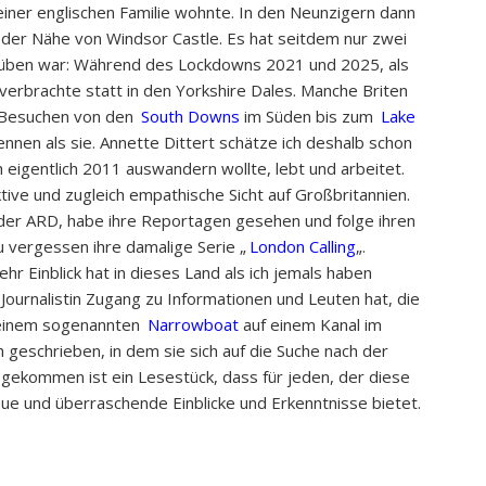
einer englischen Familie wohnte. In den Neunzigern dann
 in der Nähe von Windsor Castle. Es hat seitdem nur zwei
drüben war: Während des Lockdowns 2021 und 2025, als
 verbrachte statt in den Yorkshire Dales. Manche Briten
n Besuchen von den
South Downs
im Süden bis zum
Lake
nnen als sie. Annette Dittert schätze ich deshalb schon
ch eigentlich 2011 auswandern wollte, lebt und arbeitet.
tive und zugleich empathische Sicht auf Großbritannien.
 der ARD, habe ihre Reportagen gesehen und folge ihren
u vergessen ihre damalige Serie „
London Calling
„.
hr Einblick hat in dieses Land als ich jemals haben
 Journalistin Zugang zu Informationen und Leuten hat, die
uf einem sogenannten
Narrowboat
auf einem Kanal im
geschrieben, in dem sie sich auf die Suche nach der
gekommen ist ein Lesestück, dass für jeden, der diese
ue und überraschende Einblicke und Erkenntnisse bietet.