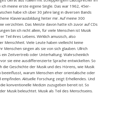
iges Gerät aus Italien mit schepperigem Lautsprecher im
 ich meine erste eigene Single. Das war 1962, 45er-
ischen habe ich über 30 Jahre lang in diversen Bands
hene Klavierausbildung hinter mir. Auf meine 300
e verzichten. Das Meiste davon hatte ich zuvor auf CDs
ngen bin ich nicht allein, für viele Menschen ist Musik
r Teil ihres Lebens. Wirklich amusisch, also
r Menschheit. Viele Leute haben vielleicht keine
r Menschen singen als sie von sich glauben. Ullrich
ls ein Zeitvertreib oder Unterhaltung. Wahrscheinlich
r sie eine ausdifferenzierte Sprache entwickelten. So
ch die Geschichte der Musik und des Hörens, wie Musik
en beeinflusst, warum Menschen eher orientalische oder
d empfinden. Aktuelle Forschung zeigt Erhellendes. Und
s die konventionelle Medizin zuzugeben bereit ist. So
 der Musik beleuchtet. Musik als Teil des Menschseins.