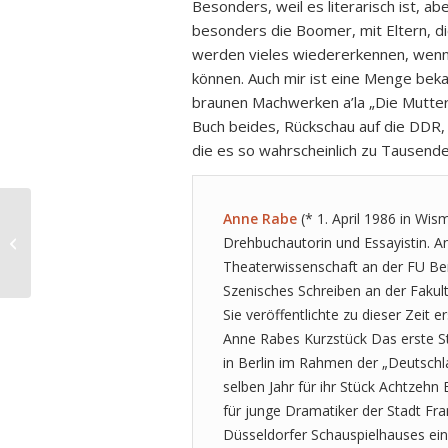
Besonders, weil es literarisch ist, a
besonders die Boomer, mit Eltern, d
werden vieles wiedererkennen, wenn
können. Auch mir ist eine Menge bek
braunen Machwerken a’la „Die Mutter 
Buch beides, Rückschau auf die DDR, a
die es so wahrscheinlich zu Tausende
Anne Rabe
(* 1. April 1986 in Wism
Brett Scott: Cloudmoney
Drehbuchautorin und Essayistin. A
Theaterwissenschaft an der FU Berl
Szenisches Schreiben an der Fakult
Sie veröffentlichte zu dieser Zeit
Anne Rabes Kurzstück Das erste S
in Berlin im Rahmen der „Deutschl
selben Jahr für ihr Stück Achtzehn
für junge Dramatiker der Stadt Fr
Düsseldorfer Schauspielhauses ein