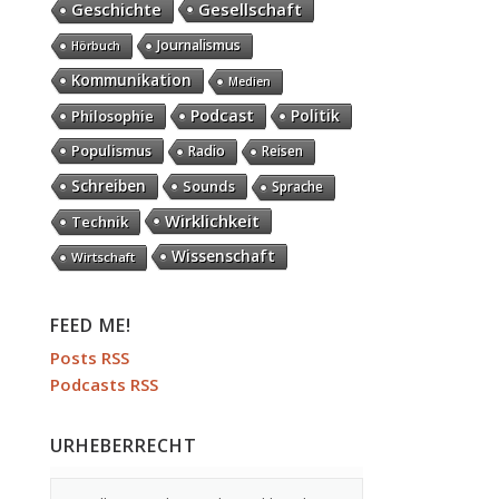
Gesellschaft
Geschichte
Journalismus
Hörbuch
Kommunikation
Medien
Podcast
Politik
Philosophie
Populismus
Radio
Reisen
Schreiben
Sounds
Sprache
Wirklichkeit
Technik
Wissenschaft
Wirtschaft
FEED ME!
Posts RSS
Podcasts RSS
URHEBERRECHT