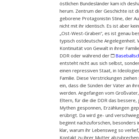
östlichen Bundesländer kam ich desh
herum. Zentrum der Geschichte ist d
geborene Protagonistin Stine, der Aut
nicht mit ihr identisch. Es ist aber k
„Ost-West-Graben“, es ist genau bes
typisch ostdeutsche Angelegenheit. Wa
Kontinuität von Gewalt in ihrer Familie
DDR oder während der
Baseballsc
entsteht nicht aus sich selbst, sonde
einen repressiven Staat, in Ideologie
Familie. Diese Verstrickungen ziehen 
ein, dass die Sünden der Väter an ihr
werden. Angefangen vom Großvater, d
Eltern, für die die DDR das bessere, 
Mythen gesponnen, Erzählungen gepfl
erübrigt. Da wird ge- und verschwie
beginnt nachzuforschen, besonders im 
klar, warum ihr Lebensweg so verlief
Kontakt zu ihrer Mutter abzubrechen