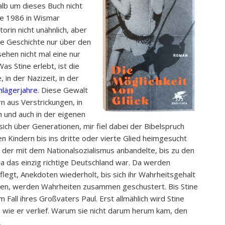
alb um dieses Buch nicht
ie 1986 in Wismar
orin nicht unähnlich, aber
eine Geschichte nur über den
ehen nicht mal eine nur
s Stine erlebt, ist die
, in der Nazizeit, in der
hlägerjahre
. Diese Gewalt
rn aus Verstrickungen, in
n und auch in der eigenen
sich über Generationen, mir fiel dabei der Bibelspruch
en Kindern bis ins dritte oder vierte Glied heimgesucht
er mit dem Nationalsozialismus anbandelte, bis zu den
ja das einzig richtige Deutschland war. Da werden
egt, Anekdoten wiederholt, bis sich ihr Wahrheitsgehalt
gen, werden Wahrheiten zusammen geschustert. Bis Stine
Fall ihres Großvaters Paul. Erst allmählich wird Stine
, wie er verlief. Warum sie nicht darum herum kam, den
.