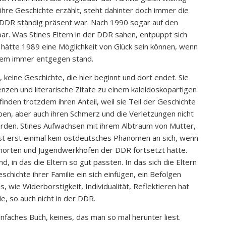
 ihre Geschichte erzählt, steht dahinter doch immer die
er DDR ständig präsent war. Nach 1990 sogar auf den
r. Was Stines Eltern in der DDR sahen, entpuppt sich
 hätte 1989 eine Möglichkeit von Glück sein können, wenn
 dem immer entgegen stand.
 keine Geschichte, die hier beginnt und dort endet. Sie
zen und literarische Zitate zu einem kaleidoskopartigen
inden trotzdem ihren Anteil, weil sie Teil der Geschichte
eben, aber auch ihren Schmerz und die Verletzungen nicht
erden. Stines Aufwachsen mit ihrem Albtraum von Mutter,
t erst einmal kein ostdeutsches Phänomen an sich, wenn
erhorten und Jugendwerkhöfen der DDR fortsetzt hätte.
d, in das die Eltern so gut passten. In das sich die Eltern
schichte ihrer Familie ein sich einfügen, ein Befolgen
 wie Widerborstigkeit, Individualität, Reflektieren hat
ie, so auch nicht in der DDR.
einfaches Buch, keines, das man so mal herunter liest.