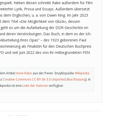
gespielt. Neben diesen schreibt Rabe außerdem für Film
weiterhin Lyrik, Prosa und Essays. Außerdem übersetzt
us dem Englischen, u. a. von Dawn King. Im Jahr 2023
t dem Titel «Die Möglichkeit von Glück», dessen
ch geht es um die Aufarbeitung der DDR-Geschichte im
nd deren Verstrickungen. Das Buch, in dem es der Ich-
d Aburteilung ihres Opas“ – des 1923 geborenen Paul
Nominierung als Finalistin für den Deutschen Buchpreis
SPD und seit Juni 2022 des von ihr mitbegründeten PEN
dem Artikel
Anne Rabe
aus der freien Enzyklopädie
Wikipedia
nz
Creative Commons CC-BY-SA 3.0 Unported
(
Kurzfassung
). In
kipedia ist eine
Liste der Autoren
verfügbar.