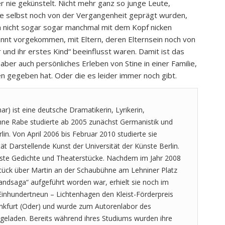
ber nie gekünstelt. Nicht mehr ganz so junge Leute,
ie selbst noch von der Vergangenheit geprägt wurden,
 nicht sogar sogar manchmal mit dem Kopf nicken
annt vorgekommen, mit Eltern, deren Elternsein noch von
und ihr erstes Kind“ beeinflusst waren. Damit ist das
ber auch persönliches Erleben von Stine in einer Familie,
n gegeben hat. Oder die es leider immer noch gibt.
ar) ist eine deutsche Dramatikerin, Lyrikerin,
nne Rabe studierte ab 2005 zunächst Germanistik und
in. Von April 2006 bis Februar 2010 studierte sie
ät Darstellende Kunst der Universität der Künste Berlin.
 erste Gedichte und Theaterstücke. Nachdem im Jahr 2008
tück über Martin an der Schaubühne am Lehniner Platz
andsaga“ aufgeführt worden war, erhielt sie noch im
 Einhundertneun – Lichtenhagen den Kleist-Förderpreis
ankfurt (Oder) und wurde zum Autorenlabor des
geladen. Bereits während ihres Studiums wurden ihre