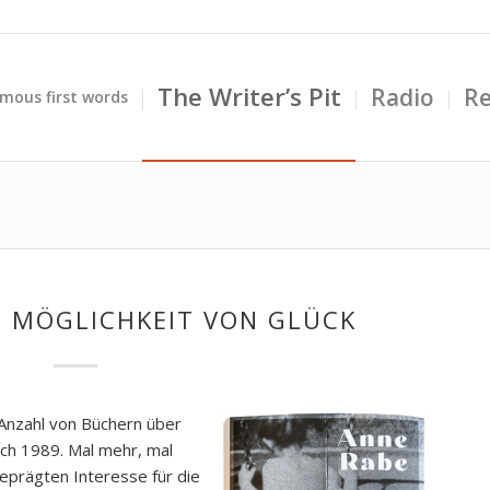
The Writer’s Pit
Radio
Re
mous first words
E MÖGLICHKEIT VON GLÜCK
e Anzahl von Büchern über
ach 1989. Mal mehr, mal
eprägten Interesse für die