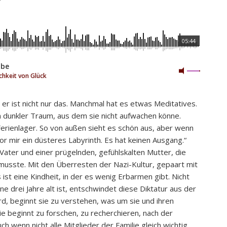
ℹ
05:44
abe
chkeit von Glück
er ist nicht nur das. Manchmal hat es etwas Meditatives.
ein dunkler Traum, aus dem sie nicht aufwachen könne.
erienlager. So von außen sieht es schön aus, aber wenn
 vor mir ein düsteres Labyrinth. Es hat keinen Ausgang.“
ter und einer prügelnden, gefühlskalten Mutter, die
usste. Mit den Überresten der Nazi-Kultur, gepaart mit
ist eine Kindheit, in der es wenig Erbarmen gibt. Nicht
e drei Jahre alt ist, entschwindet diese Diktatur aus der
 wird, beginnt sie zu verstehen, was um sie und ihren
ie beginnt zu forschen, zu recherchieren, nach der
ch wenn nicht alle Mitglieder der Familie gleich wichtig