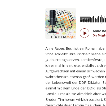
00:00
Anne R
Die Mögli
Anne Rabes Buch ist ein Roman, aber 
Stine schreibt, ihre Kindheit bliebe 
„Geburtstagskerzen, Familienfeste, F
ich einmal hineintrete, entfaltet sich
Aufgewachsen mit einem schwachen Va
wahrscheinlich ebenso groß werden m
der Lebenswelt der DDR-Diktatur. Es 
einmal mit dem Ende der DDR, als Stin
Familie. Erst als sie allmählich älter
Bruder Tim herum wirklich passiert. S
Geschichte ihrer Familie zu suchen. Au