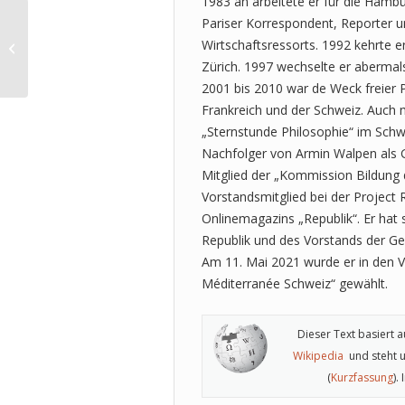
1983 an arbeitete er für die Hambu
Pariser Korrespondent, Reporter un
Matthias von Hellfeld: Die
Wirtschaftsressorts. 1992 kehrte 
verunsicherte Nation
Zürich. 1997 wechselte er abermal
2001 bis 2010 war de Weck freier Pu
Frankreich und der Schweiz. Auch
„Sternstunde Philosophie“ im Schw
Nachfolger von Armin Walpen als G
Mitglied der „Kommission Bildung 
Vorstandsmitglied bei der Project
Onlinemagazins „Republik“. Er hat 
Republik und des Vorstands der Ge
Am 11. Mai 2021 wurde er in den 
Méditerranée Schweiz“ gewählt.
Dieser Text basiert a
Wikipedia
und steht u
(
Kurzfassung
).