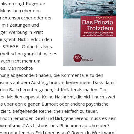
rnalisten sagt Roger de
en Menschen eher den
richtensprecher oder der
 mit Zeitungen und
ger Werbung in Print
ausgeht. Nicht jedoch den
 SPIEGEL Online bis Nius.
heit schon gar nicht, wie es
 auch nicht mehr um
s es. Man möchte
inung abgesondert haben, die Kommentare zu den
smus auf dem Abstieg, braucht keiner mehr. Dass damit
den Bach herunter gehen, ist Kollateralschaden. Der
den Medien anpasst. Keine Nachricht, die nicht noch zwei
us über den eigenen Burnout oder andere psychische
uziert, tiefgehende Recherchen einfach zu teuer.
 noch jemanden. Grell und klickgenerierend muss es sein.
ournalismus? Als historisches Phänomen abschreiben?
spropheten das Feld überlassen? Roger de Weck warnt