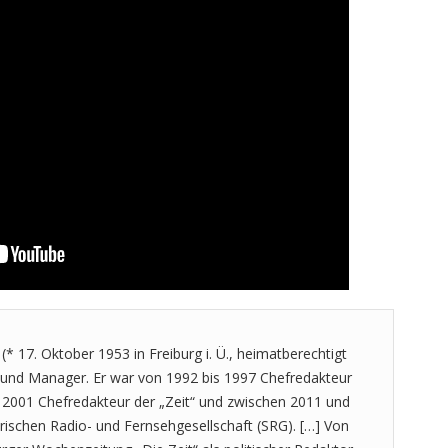
(* 17. Oktober 1953 in Freiburg i. Ü., heimatberechtigt
st und Manager. Er war von 1992 bis 1997 Chefredakteur
 2001 Chefredakteur der „Zeit“ und zwischen 2011 und
rischen Radio- und Fernsehgesellschaft (SRG). […] Von