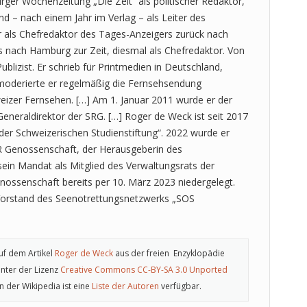
rger Wochenzeitung „Die Zeit“ als politischer Redaktor,
d – nach einem Jahr im Verlag – als Leiter des
er als Chefredaktor des Tages-Anzeigers zurück nach
s nach Hamburg zur Zeit, diesmal als Chefredaktor. Von
blizist. Er schrieb für Printmedien in Deutschland,
 moderierte er regelmäßig die Fernsehsendung
eizer Fernsehen. […] Am 1. Januar 2011 wurde er der
eneraldirektor der SRG. […] Roger de Weck ist seit 2017
der Schweizerischen Studienstiftung“. 2022 wurde er
 R Genossenschaft, der Herausgeberin des
sein Mandat als Mitglied des Verwaltungsrats der
nossenschaft bereits per 10. März 2023 niedergelegt.
Vorstand des Seenotrettungsnetzwerks „SOS
uf dem Artikel
Roger de Weck
aus der freien Enzyklopädie
nter der Lizenz
Creative Commons CC-BY-SA 3.0 Unported
 In der Wikipedia ist eine
Liste der Autoren
verfügbar.