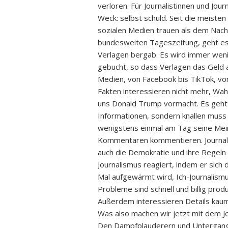
verloren. Für Journalistinnen und Jou
Weck: selbst schuld. Seit die meist
sozialen Medien trauen als dem Nach
bundesweiten Tageszeitung, geht es
Verlagen bergab. Es wird immer weni
gebucht, so dass Verlagen das Geld 
Medien, von Facebook bis TikTok, von
Fakten interessieren nicht mehr, Wahr
uns Donald Trump vormacht. Es geht
Informationen, sondern knallen mus
wenigstens einmal am Tag seine Me
Kommentaren kommentieren. Journali
auch die Demokratie und ihre Regeln 
Journalismus reagiert, indem er sich 
Mal aufgewärmt wird, Ich-Journalism
Probleme sind schnell und billig prod
Außerdem interessieren Details kaum
Was also machen wir jetzt mit dem J
Den Dampfplauderern und Untergang