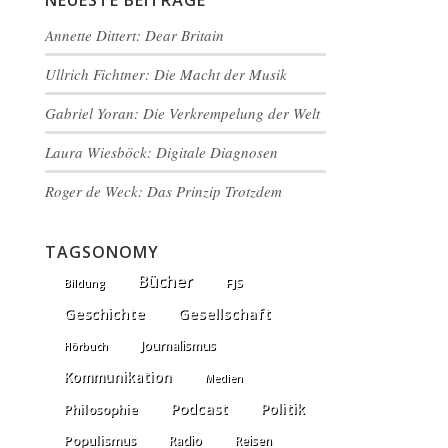
NEUESTE BEITRÄGE
Annette Dittert: Dear Britain
Ullrich Fichtner: Die Macht der Musik
Gabriel Yoran: Die Verkrempelung der Welt
Laura Wiesböck: Digitale Diagnosen
Roger de Weck: Das Prinzip Trotzdem
TAGSONOMY
Bücher
FJS
Bildung
Gesellschaft
Geschichte
Journalismus
Hörbuch
Kommunikation
Medien
Podcast
Politik
Philosophie
Populismus
Radio
Reisen