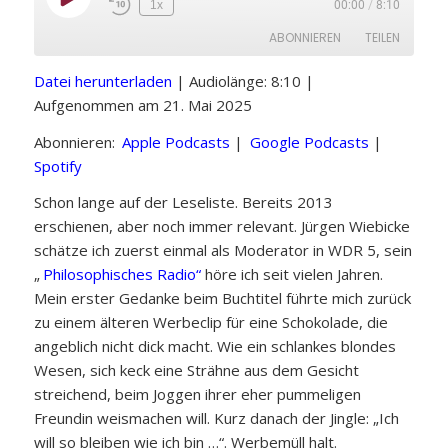
Play
1x
00:00
/
8:10
Episode
ABONNIEREN
TEILEN
Datei herunterladen
|
Audiolänge: 8:10
|
TEILEN
Apple Podcasts
Google Podcasts
Aufgenommen am 21. Mai 2025
Spotify
LINK
Abonnieren:
Apple Podcasts
|
Google Podcasts
|
RSS FEED
Spotify
Schon lange auf der Leseliste. Bereits 2013
EMBED
erschienen, aber noch immer relevant. Jürgen Wiebicke
schätze ich zuerst einmal als Moderator in WDR 5, sein
„
Philosophisches Radio“
höre ich seit vielen Jahren.
Mein erster Gedanke beim Buchtitel führte mich zurück
zu einem älteren Werbeclip für eine Schokolade, die
angeblich nicht dick macht. Wie ein schlankes blondes
Wesen, sich keck eine Strähne aus dem Gesicht
streichend, beim Joggen ihrer eher pummeligen
Freundin weismachen will. Kurz danach der Jingle: „Ich
will so bleiben wie ich bin …“. Werbemüll halt.