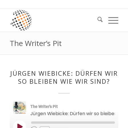
The Writer’s Pit
JÜRGEN WIEBICKE: DÜRFEN WIR
SO BLEIBEN WIE WIR SIND?
The Writer's Pit
Jürgen Wiebicke: Dürfen w