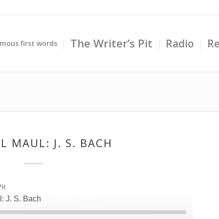
The Writer’s Pit
Radio
Re
mous first words
L MAUL: J. S. BACH
it
: J. S. Bach