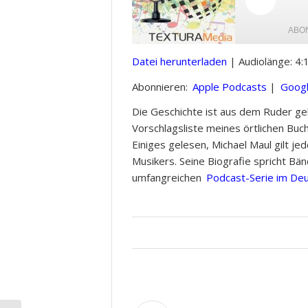
Play
Episode
ABO
Datei herunterladen
|
Audiolänge: 4:
TEILEN
Apple Podcasts
Abonnieren:
Apple Podcasts
|
Googl
RSS FEED
LINK
Die Geschichte ist aus dem Ruder ge
Vorschlagsliste meines örtlichen Buc
Einiges gelesen, Michael Maul gilt j
EMBED
Musikers. Seine Biografie spricht Bä
umfangreichen
Podcast-Serie im Deu