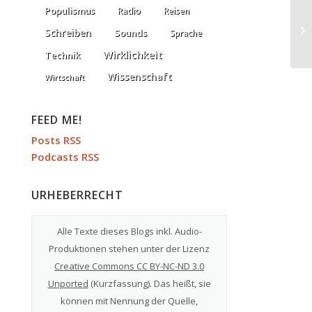
Populismus
Radio
Reisen
Vo
Schreiben
Sounds
Sprache
Wirklichkeit
Technik
Wissenschaft
Wirtschaft
FEED ME!
Posts RSS
Podcasts RSS
URHEBERRECHT
Alle Texte dieses Blogs inkl. Audio-
Produktionen stehen unter der Lizenz
Creative Commons CC BY-NC-ND 3.0
Unported
(
Kurzfassung
). Das heißt, sie
können mit Nennung der Quelle,