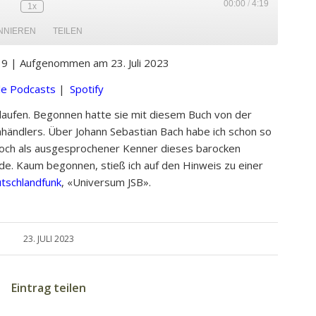
00:00
/
4:19
1x
NNIEREN
TEILEN
19
|
Aufgenommen am 23. Juli 2023
Google Podcasts
Spotify
e Podcasts
|
Spotify
laufen. Begonnen hatte sie mit diesem Buch von der
hhändlers. Über Johann Sebastian Bach habe ich schon so
edoch als ausgesprochener Kenner dieses barocken
nde. Kaum begonnen, stieß ich auf den Hinweis zu einer
tschlandfunk
, «Universum JSB».
23. JULI 2023
Eintrag teilen