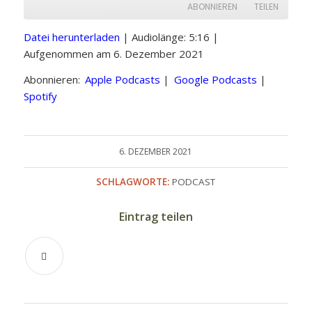
ABONNIEREN
TEILEN
Datei herunterladen
|
Audiolänge: 5:16
|
TEILEN
Apple Podcasts
Google Podcasts
Aufgenommen am 6. Dezember 2021
Spotify
LINK
Abonnieren:
Apple Podcasts
|
Google Podcasts
|
RSS FEED
Spotify
EMBED
6. DEZEMBER 2021
SCHLAGWORTE:
PODCAST
Eintrag teilen