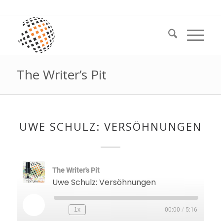
The Writer’s Pit
UWE SCHULZ: VERSÖHNUNGEN
The Writer's Pit
Uwe Schulz: Versöhnungen
Play
1x
00:00
/
5:16
Episode