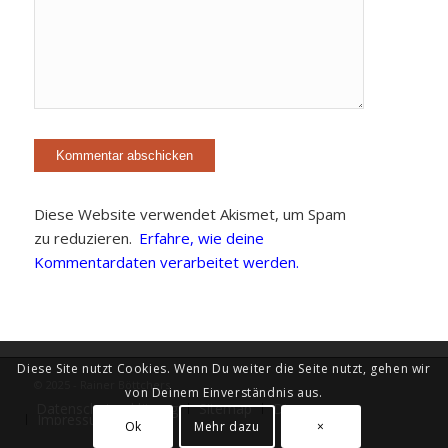
Diese Website verwendet Akismet, um Spam
zu reduzieren.
Erfahre, wie deine
Kommentardaten verarbeitet werden.
Diese Site nutzt Cookies. Wenn Du weiter die Seite nutzt, gehen wir
© 2025 - Rainer Böttchers
von Deinem Einverständnis aus.
Datenschutzerklärung
Sitemap
Diary
Impressum
Ok
Mehr dazu
×