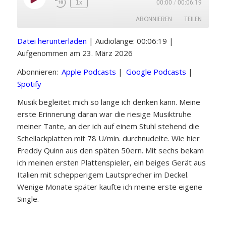
Play
1x
00:00
/
00:06:19
Episode
ABONNIEREN
TEILEN
Datei herunterladen
|
Audiolänge: 00:06:19
|
TEILEN
Apple Podcasts
Google Podcasts
Aufgenommen am 23. März 2026
Spotify
LINK
Abonnieren:
Apple Podcasts
|
Google Podcasts
|
RSS FEED
Spotify
Musik begleitet mich so lange ich denken kann. Meine
EMBED
erste Erinnerung daran war die riesige Musiktruhe
meiner Tante, an der ich auf einem Stuhl stehend die
Schellackplatten mit 78 U/min. durchnudelte. Wie hier
Freddy Quinn aus den späten 50ern. Mit sechs bekam
ich meinen ersten Plattenspieler, ein beiges Gerät aus
Italien mit schepperigem Lautsprecher im Deckel.
Wenige Monate später kaufte ich meine erste eigene
Single.