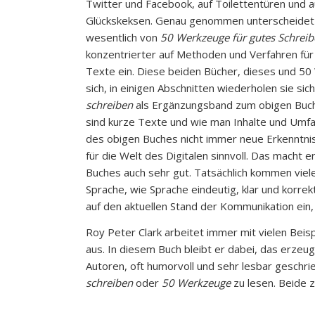
Twitter und Facebook, auf Toilettentüren und au
Glückskeksen. Genau genommen unterscheidet s
wesentlich von
50 Werkzeuge für gutes Schrei
konzentrierter auf Methoden und Verfahren fü
Texte ein. Diese beiden Bücher, dieses und 5
sich, in einigen Abschnitten wiederholen sie sic
schreiben
als Ergänzungsband zum obigen Buch
sind kurze Texte und wie man Inhalte und Umfa
des obigen Buches nicht immer neue Erkenntni
für die Welt des Digitalen sinnvoll. Das macht e
Buches auch sehr gut. Tatsächlich kommen viele
Sprache, wie Sprache eindeutig, klar und korrek
auf den aktuellen Stand der Kommunikation ein,
Roy Peter Clark arbeitet immer mit vielen Beisp
aus. In diesem Buch bleibt er dabei, das erzeu
Autoren, oft humorvoll und sehr lesbar geschr
schreiben
oder
50 Werkzeuge
zu lesen. Beide