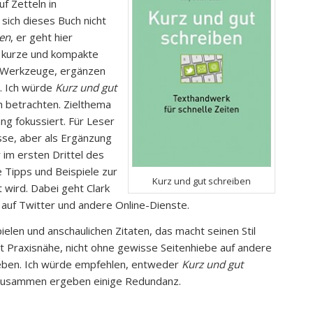
f Zetteln in
ich dieses Buch nicht
ben
, er geht hier
r kurze und kompakte
0 Werkzeuge, ergänzen
h. Ich würde
Kurz und gut
 betrachten. Zielthema
ng fokussiert. Für Leser
sse, aber als Ergänzung
r im ersten Drittel des
 Tipps und Beispiele zur
Kurz und gut schreiben
t wird. Dabei geht Clark
 auf Twitter und andere Online-Dienste.
ielen und anschaulichen Zitaten, das macht seinen Stil
gt Praxisnähe, nicht ohne gewisse Seitenhiebe auf andere
ieben. Ich würde empfehlen, entweder
Kurz und gut
 zusammen ergeben einige Redundanz.