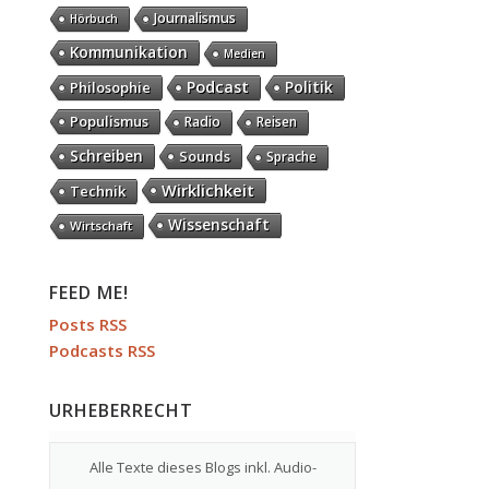
Journalismus
Hörbuch
Kommunikation
Medien
Podcast
Politik
Philosophie
Populismus
Radio
Reisen
Schreiben
Sounds
Sprache
Wirklichkeit
Technik
Wissenschaft
Wirtschaft
FEED ME!
Posts RSS
Podcasts RSS
URHEBERRECHT
Alle Texte dieses Blogs inkl. Audio-