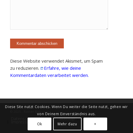
Diese Website verwendet Akismet, um Spam
zu reduzieren.
Erfahre, wie deine
Kommentardaten verarbeitet werden.
Diese Site nutzt Cookies. Wenn Du weiter die Seite nutzt, gehen wir
© 2025 - Rainer Böttchers
von Deinem Einverständnis aus.
Datenschutzerklärung
Sitemap
Diary
Impressum
Ok
Mehr dazu
×