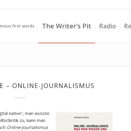
The Writer’s Pit
Radio
Re
mous first words
E – ONLINE-JOURNALISMUS
gital native“, man wüsste
lbstkritik zu, kann man
Buch
Online-Journalismus