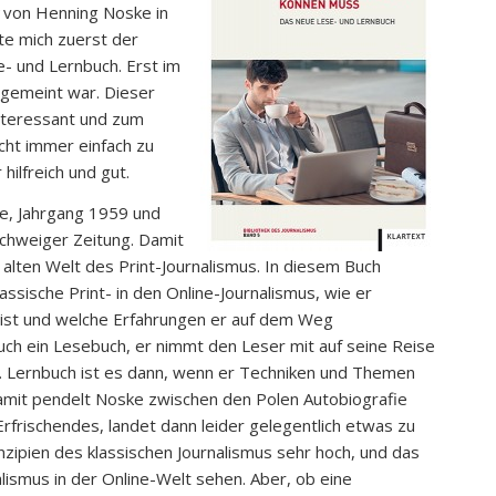
von Henning Noske in
te mich zuerst der
- und Lernbuch. Erst im
 gemeint war. Dieser
nteressant und zum
cht immer einfach zu
hilfreich und gut.
se, Jahrgang 1959 und
schweiger Zeitung. Damit
lten Welt des Print-Journalismus. In diesem Buch
ssische Print- in den Online-Journalismus, wie er
 ist und welche Erfahrungen er auf dem Weg
ch ein Lesebuch, er nimmt den Leser mit auf seine Reise
. Lernbuch ist es dann, wenn er Techniken und Themen
Damit pendelt Noske zwischen den Polen Autobiografie
rfrischendes, landet dann leider gelegentlich etwas zu
rinzipien des klassischen Journalismus sehr hoch, und das
nalismus in der Online-Welt sehen. Aber, ob eine