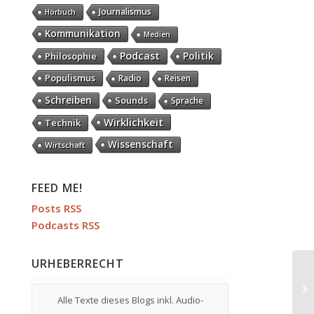
Journalismus
Hörbuch
Kommunikation
Medien
Podcast
Politik
Philosophie
Populismus
Radio
Reisen
Schreiben
Sounds
Sprache
Wirklichkeit
Technik
Wissenschaft
Wirtschaft
FEED ME!
Posts RSS
Podcasts RSS
URHEBERRECHT
Ra
Alle Texte dieses Blogs inkl. Audio-