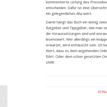
kommentierte Listung des Pressekodex 
entscheiden. Dafür ist eine Übersich
ein gelegentliches Aha wert.
Damit hängt das Buch ein wenig zwisc
Ratgeber und Tippgeber, wie man se
die Voraussetzungen sind und worauf
lesenswert. Wer allerdings ein knap
erwartet, wird enttäuscht sein. Ich 
Wert, dass es dem angehenden Online
führt. Oder dem schon gesetzten On
stellt.
SCHL
Roy Peter Clark – Kurz und gut
schreiben