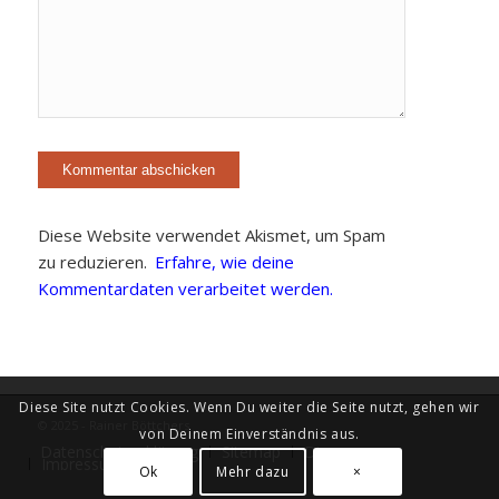
Diese Website verwendet Akismet, um Spam
zu reduzieren.
Erfahre, wie deine
Kommentardaten verarbeitet werden.
Diese Site nutzt Cookies. Wenn Du weiter die Seite nutzt, gehen wir
© 2025 - Rainer Böttchers
von Deinem Einverständnis aus.
Datenschutzerklärung
Sitemap
Diary
Impressum
Ok
Mehr dazu
×