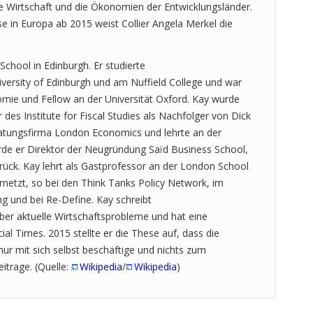
he Wirtschaft und die Ökonomien der Entwicklungsländer.
se in Europa ab 2015 weist Collier Angela Merkel die
chool in Edinburgh. Er studierte
iversity of Edinburgh und am Nuffield College und war
mie und Fellow an der Universität Oxford. Kay wurde
des Institute for Fiscal Studies als Nachfolger von Dick
ratungsfirma London Economics und lehrte an der
de er Direktor der Neugründung Saïd Business School,
rück. Kay lehrt als Gastprofessor an der London School
rnetzt, so bei den Think Tanks Policy Network, im
g und bei Re-Define. Kay schreibt
ber aktuelle Wirtschaftsprobleme und hat eine
al Times. 2015 stellte er die These auf, dass die
 nur mit sich selbst beschäftige und nichts zum
itrage. (Quelle:
Wikipedia
/
Wikipedia
)