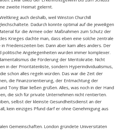
ine zweite Heimat gelernt.
ltkrieg auch deshalb, weil Winston Churchill
gleichschaltete. Dadurch konnte optimal auf die jeweiligen
aterial für die Armee oder Maßnahmen zum Schutz der
des Krieges dachte man, dass eben eine solche zentrale
e in Friedenszeiten bei. Dann aber kam alles anders. Der
und politische Angelegenheiten wurden immer komplexer.
amentalismus die Förderung der Meritokratie. Nicht
 in der Prioritätenliste, sondern Hyperindividualismus,
die schon alles regeln würden. Das war die Zeit der
en, die Finanzorientierung, der Entmachtung der
d Tony Blair ließen grüßen. Alles, was noch in der Hand
n, die sich für private Unternehmen nicht rentierten.
leiben, selbst der kleinste Gesundheitsdienst an der
all, kein einziges Pfund darf er ohne Genehmigung aus
kalen Gemeinschaften. London gründete Universitäten