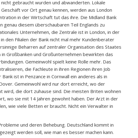
e nicht gebraucht wurden und abwanderten. Lokale
r Geschäft vor Ort genau kennen, werden aus London
ation in der Wirtschaft tut das ihre. Die Midland Bank
in genau diesem überschaubaren Teil Englands zu
nationales Unternehmen, die Zentrale ist in London, in der
 in den Filialen der Bank nicht mal mehr Kundenberater
rrsinnige Beharren auf zentraler Organisation des Staates
ion in Großbanken und Großunternehmen bewirkten das
rbindungen. Gemeinwohl spielt keine Rolle mehr. Das
alisieren, die Fachleute in ihren Regionen ihren Job
Bank ist in Penzance in Cornwall ein anderes als in
Dover. Gemeinwohl wird nur dort erreicht, wo der
wird, die dort zuhause sind. Die meisten Briten wohnen
t, wo sie mit 14 Jahren gewohnt haben. Der Arzt in der
en, wie viele Betten er braucht. Nicht ein Verwalter in
e Probleme und deren Behebung. Deutschland kommt in
gezeigt werden soll, wie man es besser machen kann.