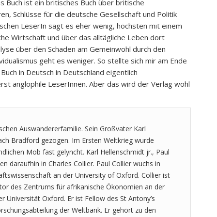
Buch ist ein britisches Buch über britische
n, Schlüsse für die deutsche Gesellschaft und Politik
utschen LeserIn sagt es eher wenig, höchsten mit einem
he Wirtschaft und über das alltägliche Leben dort
alyse über den Schaden am Gemeinwohl durch den
idualismus geht es weniger. So stellte sich mir am Ende
uch in Deutsch in Deutschland eigentlich
st anglophile LeserInnen. Aber das wird der Verlag wohl
chen Auswandererfamilie. Sein Großvater Karl
ach Bradford gezogen. Im Ersten Weltkrieg wurde
lichen Mob fast gelyncht. Karl Hellenschmidt jr., Paul
n daraufhin in Charles Collier. Paul Collier wuchs in
aftswissenschaft an der University of Oxford. Collier ist
tor des Zentrums für afrikanische Ökonomien an der
 Universität Oxford. Er ist Fellow des St Antony’s
orschungsabteilung der Weltbank. Er gehört zu den