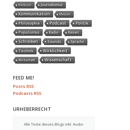
Journalismus
Hörbuch
Kommunikation
Medien
Podcast
Politik
Philosophie
Populismus
Radio
Reisen
Schreiben
Sounds
Sprache
Wirklichkeit
Technik
Wissenschaft
Wirtschaft
FEED ME!
Posts RSS
Podcasts RSS
URHEBERRECHT
Alle Texte dieses Blogs inkl. Audio-