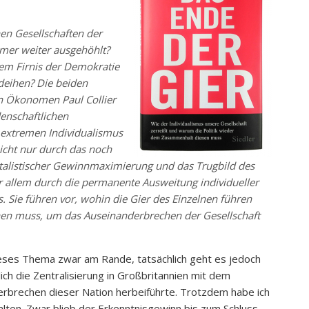
n Gesellschaften der
mmer weiter ausgehöhlt?
dem Firnis der Demokratie
eihen? Die beiden
n Ökonomen Paul Collier
denschaftlichen
 extremen Individualismus
icht nur durch das noch
talistischer Gewinnmaximierung und das Trugbild des
allem durch die permanente Ausweitung individueller
 Sie führen vor, wohin die Gier des Einzelnen führen
hen muss, um das Auseinanderbrechen der Gesellschaft
eses Thema zwar am Rande, tatsächlich geht es jedoch
ch die Zentralisierung in Großbritannien mit dem
brechen dieser Nation herbeiführte. Trotzdem habe ich
halten. Zwar blieb der Erkenntnisgewinn bis zum Schluss