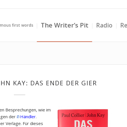
The Writer’s Pit
Radio
Re
mous first words
OHN KAY: DAS ENDE DER GIER
llen Besprechungen, wie im
ngen der
Händler
.
r Verlage. Für dieses