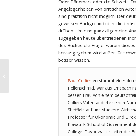
Oder Dänemark oder die Schweiz. Das 
Angelegenheiten von britischen Autore
sind praktisch nicht möglich. Der de
gewissen Background über die britisc
drüben. Um eine ganz allgemeine An
zugegeben heute übertriebenen Indiv
des Buches die Frage, warum dieses B
herausgegeben wird außer für schwer
besser wissen.
Uwe Wittstock: Februar 33
Paul Collier
entstammt einer deuts
Hellenschmidt war aus Ernsbach n
dessen Frau von einem deutschfeind
Colliers Vater, änderte seinen Name
Sheffield auf und studierte Wirtsch
Professor für Ökonomie und Direk
Blavatnik School of Government der
College. Davor war er Leiter der F