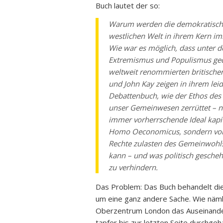
Buch lautet der so:
Warum werden die demokratische
westlichen Welt in ihrem Kern i
Wie war es möglich, dass unter 
Extremismus und Populismus ged
weltweit renommierten britische
und John Kay zeigen in ihrem lei
Debattenbuch, wie der Ethos des
unser Gemeinwesen zerrüttet – n
immer vorherrschende Ideal kapi
Homo Oeconomicus, sondern vor 
Rechte zulasten des Gemeinwohls.
kann – und was politisch gesche
zu verhindern.
Das Problem: Das Buch behandelt di
um eine ganz andere Sache. Wie nämli
Oberzentrum London das Auseinander
tapfer bis zur letzten Seite durchge