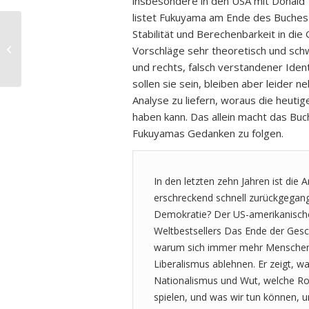
insbesondere in den USA mit Donald 
listet Fukuyama am Ende des Buches
Stabilität und Berechenbarkeit in die 
Caroline Fourest: Generation
Vorschläge sehr theoretisch und sch
Beleidigt
und rechts, falsch verstandener Iden
sollen sie sein, bleiben aber leider n
Analyse zu liefern, woraus die heuti
haben kann. Das allein macht das Bu
Fukuyamas Gedanken zu folgen.
In den letzten zehn Jahren ist die
erschreckend schnell zurückgegang
Demokratie? Der US-amerikanische
Weltbestsellers Das Ende der Ges
warum sich immer mehr Menschen
Liberalismus ablehnen. Er zeigt, wa
Nationalismus und Wut, welche Roll
spielen, und was wir tun können, u