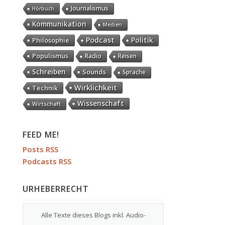
Journalismus
Hörbuch
Kommunikation
Medien
Podcast
Politik
Philosophie
Populismus
Radio
Reisen
Schreiben
Sounds
Sprache
Wirklichkeit
Technik
Wissenschaft
Wirtschaft
FEED ME!
Posts RSS
Podcasts RSS
URHEBERRECHT
Alle Texte dieses Blogs inkl. Audio-