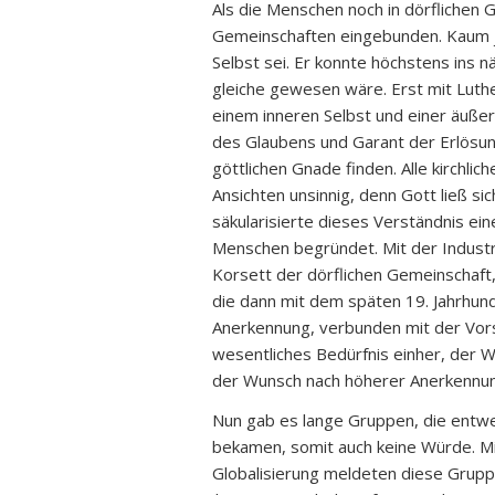
Als die Menschen noch in dörflichen G
Gemeinschaften eingebunden. Kaum j
Selbst sei. Er konnte höchstens ins n
gleiche gewesen wäre. Erst mit Luth
einem inneren Selbst und einer äußere
des Glaubens und Garant der Erlösung
göttlichen Gnade finden. Alle kirchli
Ansichten unsinnig, denn Gott ließ si
säkularisierte dieses Verständnis eine
Menschen begründet. Mit der Industri
Korsett der dörflichen Gemeinschaft,
die dann mit dem späten 19. Jahrhun
Anerkennung, verbunden mit der Vors
wesentliches Bedürfnis einher, der W
der Wunsch nach höherer Anerkennun
Nun gab es lange Gruppen, die entw
bekamen, somit auch keine Würde. Mi
Globalisierung meldeten diese Grupp