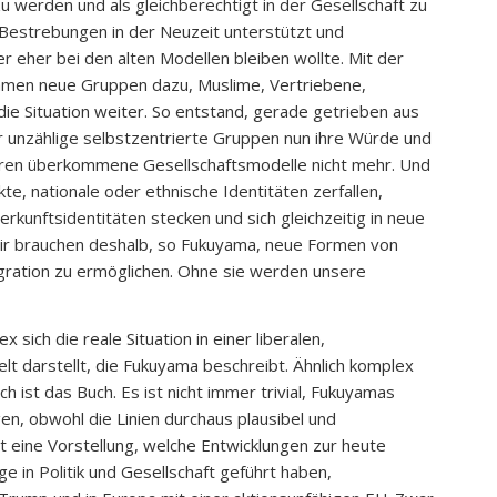
u werden und als gleichberechtigt in der Gesellschaft zu
e Bestrebungen in der Neuzeit unterstützt und
 eher bei den alten Modellen bleiben wollte. Mit der
kamen neue Gruppen dazu, Muslime, Vertriebene,
die Situation weiter. So entstand, gerade getrieben aus
 der unzählige selbstzentrierte Gruppen nun ihre Würde und
ieren überkommene Gesellschaftsmodelle nicht mehr. Und
e, nationale oder ethnische Identitäten zerfallen,
erkunftsidentitäten stecken und sich gleichzeitig in neue
 Wir brauchen deshalb, so Fukuyama, neue Formen von
egration zu ermöglichen. Ohne sie werden unsere
sich die reale Situation in einer liberalen,
lt darstellt, die Fukuyama beschreibt. Ähnlich komplex
 ist das Buch. Es ist nicht immer trivial, Fukuyamas
n, obwohl die Linien durchaus plausibel und
ht eine Vorstellung, welche Entwicklungen zur heute
in Politik und Gesellschaft geführt haben,