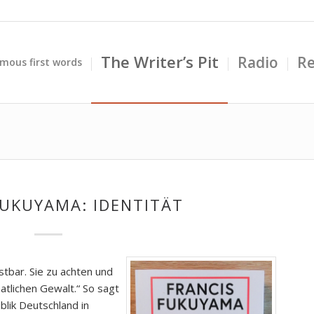
The Writer’s Pit
Radio
Re
mous first words
FUKUYAMA: IDENTITÄT
tbar. Sie zu achten und
aatlichen Gewalt.“ So sagt
lik Deutschland in