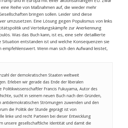
Trump und in Europa mit einer aktionsunfähigen EU. Zwar
 eine Reihe von Maßnahmen auf, die wieder mehr
Gesellschaften bringen sollen. Leider sind diese
wer umzusetzen. Eine Lösung gegen Populismus von links
titätspolitik und Verteilungskämpfe zur Anerkennung
ebulös. Was das Buch kann, ist es, eine sehr detaillierte
ge Situation entstanden ist und welche Konsequenzen sie
ch empfehlenswert. Wenn man sich den Aufwand leistet,
 Anzahl der demokratischen Staaten weltweit
en. Erleben wir gerade das Ende der liberalen
 Politikwissenschaftler Francis Fukuyama, Autor des
chichte, sucht in seinem neuen Buch nach den Gründen,
 antidemokratischen Strömungen zuwenden und den
rum die Politik der Stunde geprägt ist von
e linke und recht Parteien bei dieser Entwicklung
m unsere gesellschaftliche Identität und damit die